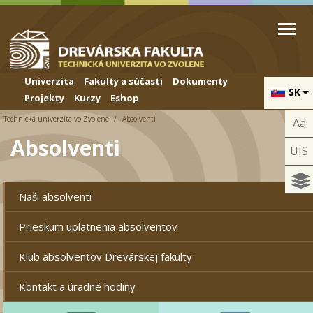
Skip to cookies
Skip to navigation
Skočiť na hlavný obsah
Univerzita
Fakulty a súčasti
Dokumenty
SK
Projekty
Kurzy
Eshop
Technická univerzita vo Zvolene
Absolventi
Aa
Absolventi
UIS
Naši absolventi
Prieskum uplatnenia absolventov
Klub absolventov Drevárskej fakulty
Kontakt a úradné hodiny