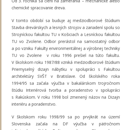
Od 3. ročníka sa člení na zamerania – mechanické alebo
chemické spracovanie dreva.
V tomto období sa buduje aj medziodborové štúdium
Stavba drevárskych a lesných strojov a zariadení spolu so
Strojníckou fakultou TU v Košiciach a Lesníckou fakultou
TU vo Zvolene. Odbor prerástol na samostatný odbor
a po vzniku Fakulty environmentálnej a výrobnej techniky
TU vo Zvolene v roku 1996 prešiel na túto fakultu.
V školskom roku 1987/88 vzniká medziodborové štúdium
Priemyselný dizajn nábytku v spolupráci s Fakultou
architektúry SVŠT v Bratislave. Od školského roka
1994/95 sa začala výučba v bakalárskom trojročnom
štúdiu Interiérová tvorba a poradenstvo v spolupráci
s Rakúskom. V roku 1998 bol zmenený názov na Dizajn
interiéru a poradenstvo.
V školskom roku 1998/99 sa po prvýkrát na území
Slovenska začala na DF výučba v päťročnom