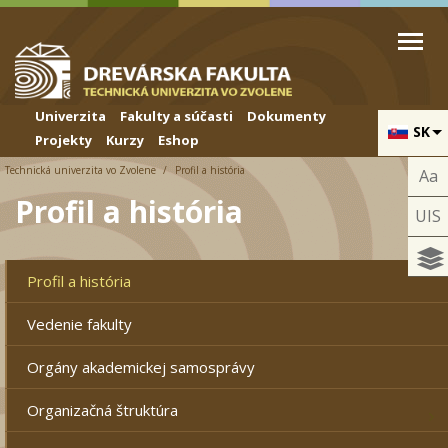
Skip to cookies
Skip to navigation
Skočiť na hlavný obsah
Univerzita
Fakulty a súčasti
Dokumenty
SK
Projekty
Kurzy
Eshop
Technická univerzita vo Zvolene
Profil a história
Aa
Profil a história
UIS
Profil a história
Vedenie fakulty
Orgány akademickej samosprávy
Organizačná štruktúra