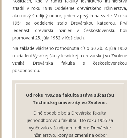
Košiciach, kde v rámci fakulty lesníckeho inžinierstva
zriadili v roku 1949 Oddelenie drevárskeho inžinierstva,
ako nový študijný odbor, jeden z prvých na svete. V roku
1951 sa oddelenie stalo Drevárskou katedrou. Prví
jedenásti drevárski inžinieri v Československu boli
promovaní 25. júla 1952 v Košiciach.
Na základe vládneho rozhodnutia číslo 30 Zb. 8. júla 1952
o zriadení Vysokej školy lesníckej a drevárskej vo Zvolene
vzniká Drevárska fakulta s československou
pôsobnosťou.
Od roku 1992 sa fakulta stáva súčasťou
Technickej univerzity vo Zvolene.
Dlhé obdobie bola Drevárska fakulta
jednoodborovou fakultou. Do roku 1955 sa
vyučovalo v študijnom odbore Drevárske
inžinierstvo, ktorý sa zmenil na odbor