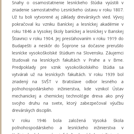
Snahy o osamostatnenie lesníckeho štúdia vyústili v
zriadenie samostatného Lesníckeho ústavu v roku 1807.
Už tu boli vytvorené aj základy drevárskych vied. Vývoj
pokračoval ku vzniku Baníckej a lesníckej akadémie v
roku 1846 a Vysokej školy baníckej a lesníckej v Banskej
Štiavnici v roku 1904. Jej presťahovaním v roku 1919 do
Budapešti a neskôr do Šoprone sa dočasne prerušilo
lesnícke vysokoškolské štúdium na Slovensku. Záujemci
študovali na lesníckych fakultách v Prahe a v Brne.
Predpoklady pre vznik vysokoškolského štúdia sa
vytvárali už na lesníckych fakultách. V roku 1939 bol
zriadený na SVŠT v Bratislave odbor lesného a
poľnohospodárskeho inžinierstva, kde vznikol Ústav
mechanickej a chemickej technológie dreva ako prvý
svojho druhu na svete, ktorý zabezpečoval výučbu
drevárskych disciplín.
V roku 1946 bola založená Vysoká škola
poľnohospodárskeho a lesníckeho inžinierstva v