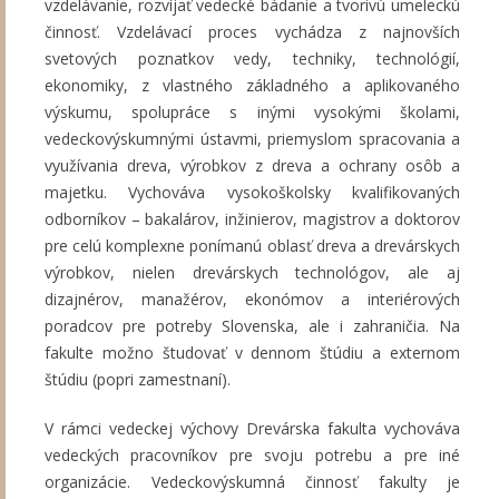
vzdelávanie, rozvíjať vedecké bádanie a tvorivú umeleckú
činnosť. Vzdelávací proces vychádza z najnovších
svetových poznatkov vedy, techniky, technológií,
ekonomiky, z vlastného základného a aplikovaného
výskumu, spolupráce s inými vysokými školami,
vedeckovýskumnými ústavmi, priemyslom spracovania a
využívania dreva, výrobkov z dreva a ochrany osôb a
majetku. Vychováva vysokoškolsky kvalifikovaných
odborníkov – bakalárov, inžinierov, magistrov a doktorov
pre celú komplexne ponímanú oblasť dreva a drevárskych
výrobkov, nielen drevárskych technológov, ale aj
dizajnérov, manažérov, ekonómov a interiérových
poradcov pre potreby Slovenska, ale i zahraničia. Na
fakulte možno študovať v dennom štúdiu a externom
štúdiu (popri zamestnaní).
V rámci vedeckej výchovy Drevárska fakulta vychováva
vedeckých pracovníkov pre svoju potrebu a pre iné
organizácie. Vedeckovýskumná činnosť fakulty je