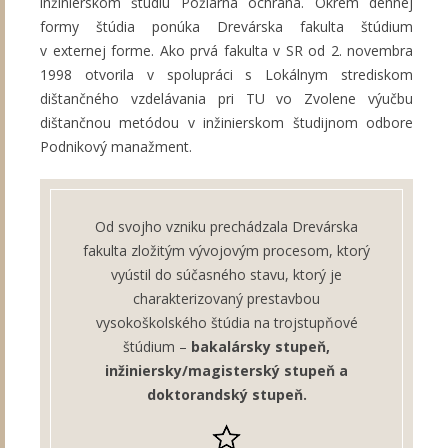
inžinierskom štúdiu Požiarna ochrana. Okrem dennej
formy štúdia ponúka Drevárska fakulta štúdium
v externej forme. Ako prvá fakulta v SR od 2. novembra
1998 otvorila v spolupráci s Lokálnym strediskom
dištančného vzdelávania pri TU vo Zvolene výučbu
dištančnou metódou v inžinierskom študijnom odbore
Podnikový manažment.
Od svojho vzniku prechádzala Drevárska
fakulta zložitým vývojovým procesom, ktorý
vyústil do súčasného stavu, ktorý je
charakterizovaný prestavbou
vysokoškolského štúdia na trojstupňové
štúdium –
bakalársky stupeň,
inžiniersky/magisterský stupeň a
doktorandský stupeň.