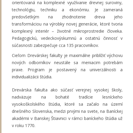
orientovaná na komplexné využívanie drevnej suroviny,
technológiu, techniku a ekonómiu. Je zameraná
predovšetkým na zhodnotenie dreva jeho
transformáciou na výrobky novej generácie, ktoré tvoria
komplexný interiér – životné mikroprostredie človeka.
Pedagogickú, vedeckovýskumnú a ostatnú činnosť v
súčasnosti zabezpečuje cca 135 pracovníkov.
Cieľom Drevárskej fakulty je maximálne priblížiť výchovu
nových odborníkov neustále sa meniacim potrebám
praxe. Program je postavený na univerzálnosti a
individualizácii štúdia.
Drevárska fakulta ako súčasť verejnej vysokej školy,
nadväzuje na bohaté tradície lesníckeho
vysokoškolského štúdia, ktoré sa začalo na území
dnešného Slovenska, medzi prvými na svete, na Baníckej
akadémii v Banskej Štiavnici v rámci baníckeho štúdia už
v roku 1770.