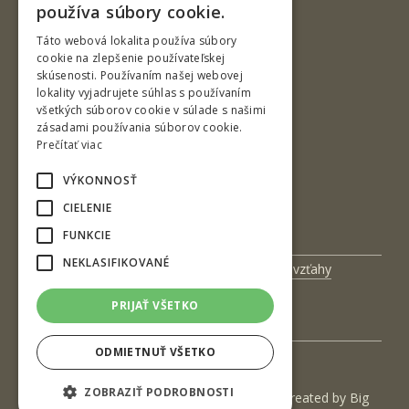
používa súbory cookie.
ENGLISH
Táto webová lokalita používa súbory
cookie na zlepšenie používateľskej
skúsenosti. Používaním našej webovej
T. G. Masaryka 24
lokality vyjadrujete súhlas s používaním
všetkých súborov cookie v súlade s našimi
960 01 Zvolen
zásadami používania súborov cookie.
Slovenská republika
Prečítať viac
Tel.: +421-45-520 61 11
VÝKONNOSŤ
Fax: +421-45-533 00 27
CIELENIE
e-mail: info@tuzvo.sk
FUNKCIE
NEKLASIFIKOVANÉ
Univerzitný magazín
Medzinárodné vzťahy
Veda a výskum
Zamestnanci
PRIJAŤ VŠETKO
Kontakt
ODMIETNUŤ VŠETKO
ZOBRAZIŤ PODROBNOSTI
(c) 2017 Technická univerzita vo Zvolene | Created by
Big