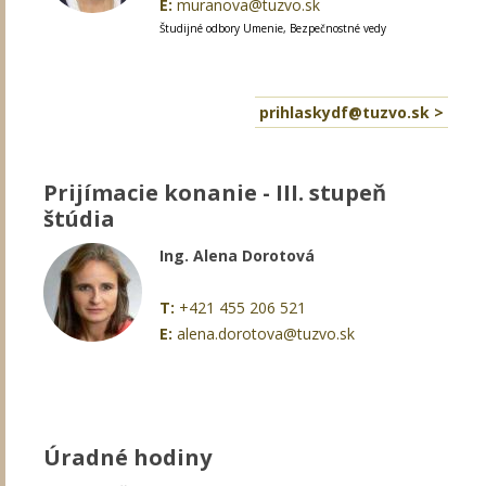
E:
muranova@tuzvo.sk
Študijné odbory Umenie, Bezpečnostné vedy
prihlaskydf@tuzvo.sk >
Prijímacie konanie - III. stupeň
štúdia
Ing. Alena Dorotová
T:
+421 455 206 521
E:
alena.dorotova@tuzvo.sk
Úradné hodiny