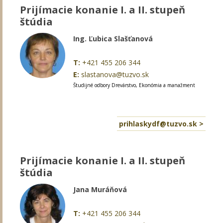
Prijímacie konanie I. a II. stupeň
štúdia
Ing. Ľubica Slašťanová
T:
+421 455 206 344
E:
slastanova@tuzvo.sk
Študijné odbory Drevárstvo, Ekonómia a manažment
prihlaskydf@tuzvo.sk >
Prijímacie konanie I. a II. stupeň
štúdia
Jana Muráňová
T:
+421 455 206 344