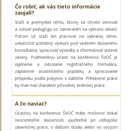
Čo robiť, ak vás tieto informácie
zaujali?
Stačí si premyslieť tému, ktorej sa chcete venovať
a osloviť pedagóga so zameraním na vybranú oblasť.
Potom už stačí len pracovať na vybranej téme,
uskutočniť potrebný výskum pod vedením skúseného
konzultanta, spracovať výsledky a sformulovať zistené
závery. Podmienkou účasti na konferencii ŠVOČ je
vyplnenie a odoslanie registračného formulára,
zaplatenie účastníckeho poplatku a spracovanie
príspevku podľa pokynov v šablóne. Prihlásené práce
by mali mať charakter pôvodnej vedeckej práce.
A čo naviac?
Účasťou na konferencii ŠVOČ máte možnosť získať
neoceniteľné skúsenosti využiteľné pri obhajobe
záverečnej práce, v ďalšom štúdiu alebo vo svojom