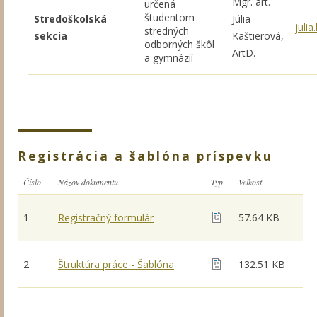
Mgr. art.
určená
študentom
Stredoškolská
Júlia
juli
stredných
sekcia
Kaštierová,
odborných škôl
ArtD.
a gymnázií
Registrácia a šablóna príspevku
Číslo
Názov dokumentu
Typ
Veľkosť
1
Registračný formulár
57.64 KB
2
Štruktúra práce - Šablóna
132.51 KB