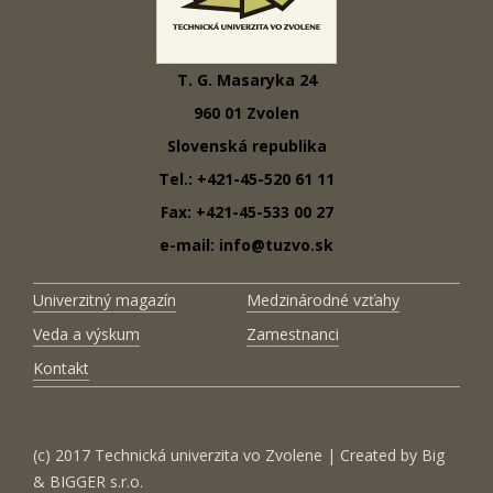
T. G. Masaryka 24
960 01 Zvolen
Slovenská republika
Tel.: +421-45-520 61 11
Fax: +421-45-533 00 27
e-mail: info@tuzvo.sk
Univerzitný magazín
Medzinárodné vzťahy
Veda a výskum
Zamestnanci
Kontakt
(c) 2017 Technická univerzita vo Zvolene | Created by
Big
& BIGGER s.r.o.