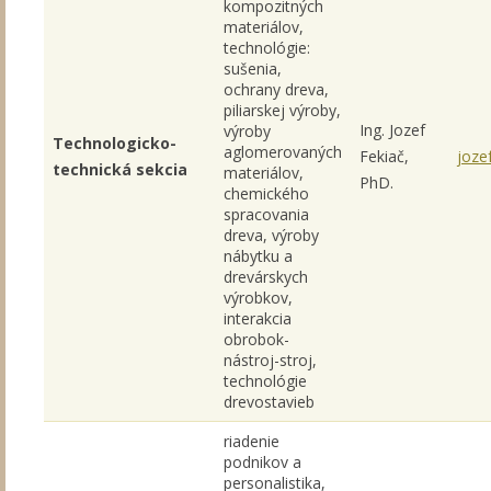
kompozitných
materiálov,
technológie:
sušenia,
ochrany dreva,
piliarskej výroby,
Ing. Jozef
výroby
Technologicko-
aglomerovaných
Fekiač,
joze
technická sekcia
materiálov,
PhD.
chemického
spracovania
dreva, výroby
nábytku a
drevárskych
výrobkov,
interakcia
obrobok-
nástroj-stroj,
technológie
drevostavieb
riadenie
podnikov a
personalistika,