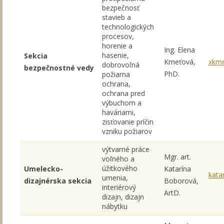
bezpečnosť
stavieb a
technologických
procesov,
horenie a
Ing. Elena
hasenie,
Sekcia
Kmeťová,
xkme
dobrovoľná
bezpečnostné vedy
PhD.
požiarna
ochrana,
ochrana pred
výbuchom a
haváriami,
zisťovanie príčin
vzniku požiarov
výtvarné práce
Mgr. art.
voľného a
úžitkového
Umelecko-
Katarína
kata
umenia,
dizajnérska sekcia
Boborová,
interiérový
ArtD.
dizajn, dizajn
nábytku