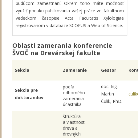
budúcom zamestnaní. Okrem toho máte možnosť
využiť ponuku publikovania vašej práce vo fakultnom
vedeckom časopise Acta Facultatis Xylologiae
registrovanom v databáze SCOPUS a Web of Science.
Oblasti zamerania konferencie
ŠVOČ na Drevárskej fakulte
Sekcia
Zameranie
Gestor
Kon
doc. Ing.
podľa
Sekcia pre
odborného
Martin
culi
doktorandov
zamerania
Čulík, PhD.
účastníka
štruktúra
a vlastnosti
dreva a
drevných