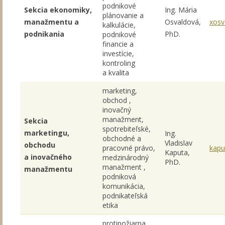
podnikové
Sekcia ekonomiky,
Ing. Mária
plánovanie a
manažmentu a
Osvaldová,
xosv
kalkulácie,
podnikania
PhD.
podnikové
financie a
investície,
kontroling
a kvalita
marketing,
obchod ,
inovačný
manažment,
Sekcia
spotrebiteľské,
marketingu,
Ing.
obchodné a
Vladislav
obchodu
pracovné právo,
kapu
Kaputa,
a inovačného
medzinárodný
PhD.
manažment ,
manažmentu
podniková
komunikácia,
podnikateľská
etika
protipožiarna