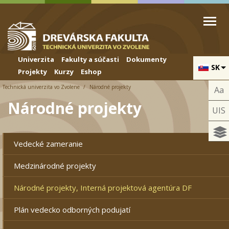
Skip to cookies
Skip to navigation
Skočiť na hlavný obsah
Univerzita
Fakulty a súčasti
Dokumenty
SK
Projekty
Kurzy
Eshop
Technická univerzita vo Zvolene
Národné projekty
Aa
Národné projekty
UIS
Vedecké zameranie
Medzinárodné projekty
Národné projekty, Interná projektová agentúra DF
Plán vedecko odborných podujatí