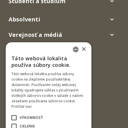
Študenti a štúdium
Absolventi
Verejnosť a médiá
×
Táto webová lokalita
SLOVAK
používa súbory cookie.
ENGLISH
Táto webová lokalita používa súbory
cookie na zlepšenie používateľskej
skúsenosti. Používaním našej webovej
T. G. Masaryka 24
lokality vyjadrujete súhlas s používaním
všetkých súborov cookie v súlade s našimi
960 01 Zvolen
zásadami používania súborov cookie.
Slovenská republika
Prečítať viac
Tel.: +421-45-520 61 11
VÝKONNOSŤ
Fax: +421-45-533 00 27
CIELENIE