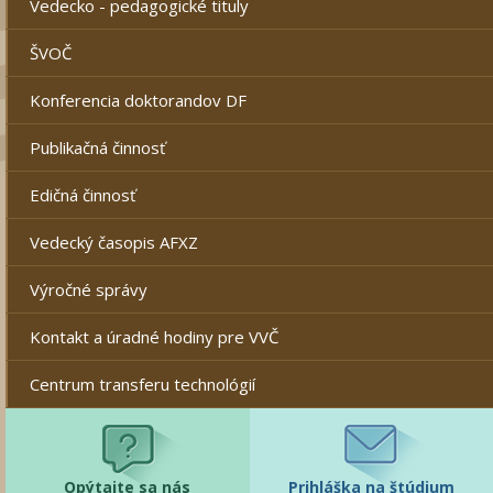
Vedecko - pedagogické tituly
ŠVOČ
Konferencia doktorandov DF
Publikačná činnosť
Edičná činnosť
Vedecký časopis AFXZ
Výročné správy
Kontakt a úradné hodiny pre VVČ
Centrum transferu technológií
Opýtajte sa nás
Prihláška na štúdium