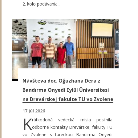
2. kolo podávania...
Návšteva doc. Oğuzhana Dera z
Bandırma Onyedi Eylül Üniversitesi
na Drevárskej fakulte TU vo Zvolene
17 júl 2026
K
rátkodobá vedecká misia posilnila
odborné kontakty Drevárskej fakulty TU
vo Zvolene s tureckou Bandırma Onyedi