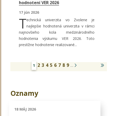
hodnotení VER 2026
17 jún 2026
T
echnická univerzita vo Zvolene je
najlepšie hodnotená univerzita v rámci
najnovšieho kola medzinárodného
hodnotenia výskumu VER 2026. Toto
prestížne hodnotenie realizované...
2
3
4
5
6
7
8
9
1
…
Oznamy
18 MÁJ 2026