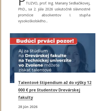
P
TUZVO, prof. Ing. Mariany Sedliačikovej,
PhD., sa 2. júla 2026 uskutočnili slávnostné
promócie absolventov I. stupňa
vysokoškolského...
Talentové štipendium až do výšky 12
000 € pre študentov Drevárskej
fakulty
28 jún 2026