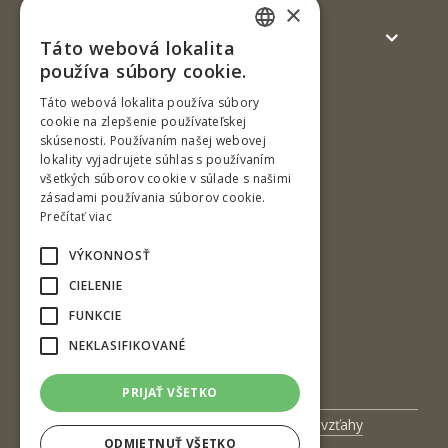
×
Verejnosť a médiá
Táto webová lokalita
SLOVAK
používa súbory cookie.
ENGLISH
Táto webová lokalita používa súbory
cookie na zlepšenie používateľskej
skúsenosti. Používaním našej webovej
lokality vyjadrujete súhlas s používaním
všetkých súborov cookie v súlade s našimi
zásadami používania súborov cookie.
Prečítať viac
T. G. Masaryka 24
960 01 Zvolen
VÝKONNOSŤ
Slovenská republika
CIELENIE
Tel.: +421-45-520 61 11
FUNKCIE
Fax: +421-45-533 00 27
NEKLASIFIKOVANÉ
e-mail: info@tuzvo.sk
PRIJAŤ VŠETKO
Univerzitný magazín
Medzinárodné vzťahy
ODMIETNUŤ VŠETKO