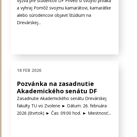
Výzva pre študentov DF Priveď si svojho prváka
a vyhraj Pomôž svojmu kamarátovi, kamarátke
alebo súrodencovi objaviť štúdium na
Drevárskej...
18 FEB 2026
Pozvánka na zasadnutie
Akademického senátu DF
Zasadnutie Akademického senátu Drevárskej
fakulty TU vo Zvolene ► Dátum: 26. februára
2026 (štvrtok) ► Čas: 09:00 hod. ► Miestnosť:...