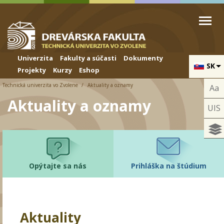
Skip to cookies
Skip to navigation
Skočiť na hlavný obsah
Univerzita
Fakulty a súčasti
Dokumenty
SK
Projekty
Kurzy
Eshop
Technická univerzita vo Zvolene
Aktuality a oznamy
Aa
Aktuality a oznamy
UIS
Opýtajte sa nás
Prihláška na štúdium
Aktuality