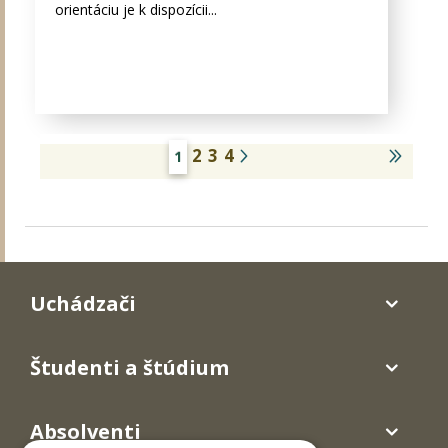
orientáciu je k dispozícii...
2
3
4
1
Uchádzači
Študenti a štúdium
Absolventi