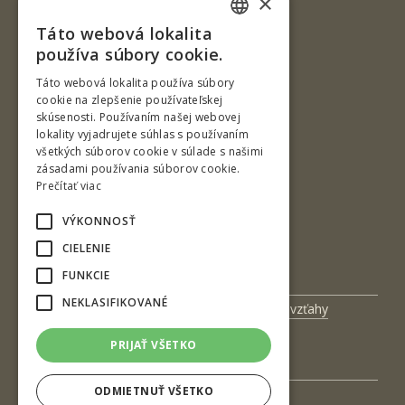
×
Táto webová lokalita
SLOVAK
používa súbory cookie.
ENGLISH
Táto webová lokalita používa súbory
cookie na zlepšenie používateľskej
skúsenosti. Používaním našej webovej
T. G. Masaryka 24
lokality vyjadrujete súhlas s používaním
všetkých súborov cookie v súlade s našimi
960 01 Zvolen
zásadami používania súborov cookie.
Slovenská republika
Prečítať viac
Tel.: +421-45-520 61 11
VÝKONNOSŤ
Fax: +421-45-533 00 27
CIELENIE
e-mail: info@tuzvo.sk
FUNKCIE
NEKLASIFIKOVANÉ
Univerzitný magazín
Medzinárodné vzťahy
Veda a výskum
Zamestnanci
PRIJAŤ VŠETKO
Kontakt
ODMIETNUŤ VŠETKO