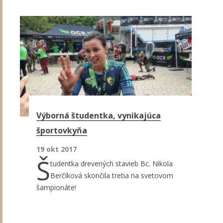
Výborná študentka, vynikajúca
športovkyňa
19 okt 2017
Š
tudentka drevených stavieb Bc. Nikola
Berčíková skončila tretia na svetovom
šampionáte!