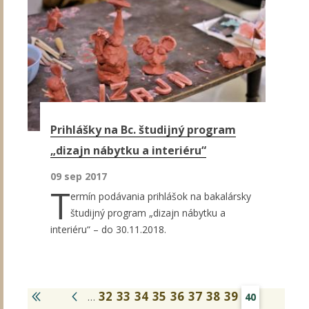
Prihlášky na Bc. študijný program
„dizajn nábytku a interiéru“
09 sep 2017
T
ermín podávania prihlášok na bakalársky
študijný program „dizajn nábytku a
interiéru“ – do 30.11.2018.
32
33
34
35
36
37
38
39
…
40