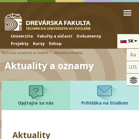
Skip to cookies
Skip to navigation
Skočiť na hlavný obsah
Univerzita
Fakulty a súčasti
Dokumenty
SK
Projekty
Kurzy
Eshop
Technická univerzita vo Zvolene
Aktuality a oznamy
Aa
Aktuality a oznamy
UIS
Opýtajte sa nás
Prihláška na štúdium
Aktuality