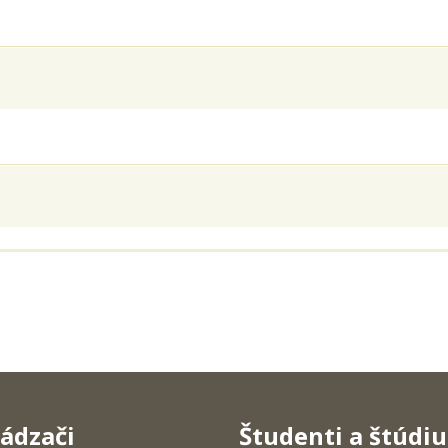
ádzači
Študenti a štúdi