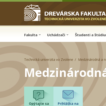
Skip to cookies
Skip to navigation
Skočiť na hlavný obsah
Fakulta
Uchádzači
Študenti a štúdi
Technická univerzita vo Zvolene
Medzinárodná a n
Medzinárodná
Opýtajte sa
Prihláška na