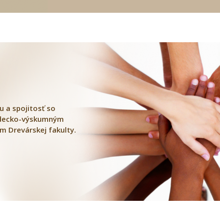
u a spojitosť so
edecko-výskumným
m Drevárskej fakulty.