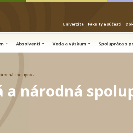
Univerzita
Fakulty a súčasti
Do
um
Absolventi
Veda a výskum
Spolupráca s 
árodná spolupráca
 a národná spolu