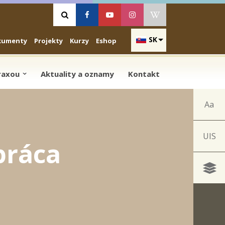
Vyhľadávanie
Facebook
Youtube
Instagram
Wikipedia
SK
kumenty
Projekty
Kurzy
Eshop
praxou
Aktuality a oznamy
Kontakt
Aa
UIS
práca