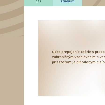
nás
štúdium
Úzke prepojenie teórie s praxo
zahraničným vzdelávacím a v
priestorom je dlhodobým cieľo