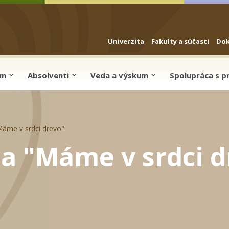
Univerzita
Fakulty a súčasti
Do
um
Absolventi
Veda a výskum
Spolupráca s 
Máme v srdci drevo"
a "Máme v srdci d