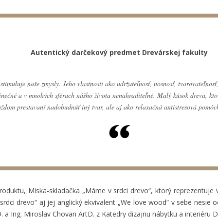
Autentický darčekový predmet Drevárskej fakulty
stimuluje naše zmysly. Jeho vlastnosti ako udržateľnosť, nosnosť, tvarovateľnosť,
edinečné a v mnohých sférach nášho života nenahraditeľné. Malý kúsok dreva, kto
aždom prestavaní nadobudnúť iný tvar, ale aj ako relaxačná antistresová pomôc
roduktu, Miska-skladačka „Máme v srdci drevo“, ktorý reprezentuje v
rdci drevo“ aj jej anglický ekvivalent „We love wood“ v sebe nesie od
. a Ing. Miroslav Chovan ArtD. z Katedry dizajnu nábytku a interiéru 