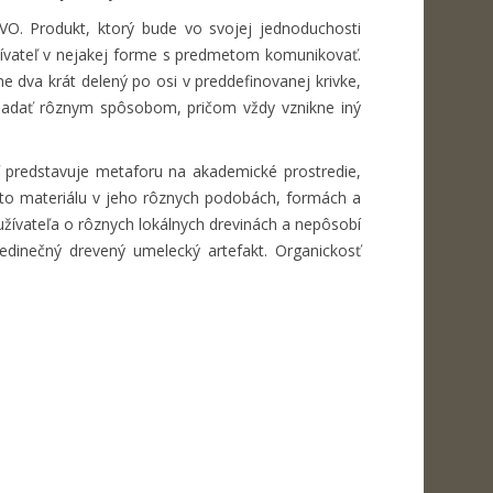
VO. Produkt, ktorý bude vo svojej jednoduchosti
užívateľ v nejakej forme s predmetom komunikovať.
e dva krát delený po osi v preddefinovanej krivke,
kladať rôznym spôsobom, pričom vždy vznikne iný
iť predstavuje metaforu na akademické prostredie,
muto materiálu v jeho rôznych podobách, formách a
 užívateľa o rôznych lokálnych drevinách a nepôsobí
edinečný drevený umelecký artefakt. Organickosť