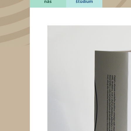
nás
štúdium