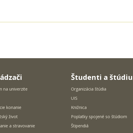
ádzači
Študenti a štúdi
m na univerzite
Organizácia štúdia
UIS
cie konanie
Knižnica
tský život
Poplatky spojené so štúdiom
anie a stravovanie
Štipendiá