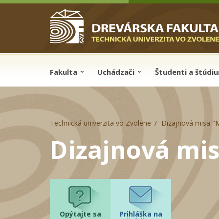
Skip to cookies
Skip to navigation
Skočiť na hlavný obsah
Fakulta
Uchádzači
Študenti a štúdi
Technická univerzita vo Zvolene
Dizajnová misa "
Dizajnová mis
Opýtajte sa
Prihláška na