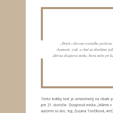
„Dotyk s drevom overiteľne pozitívne 
vlastnosti, zvuk, a chuť sú absolútne j
aktívna dizajnová miska, ktorá môže pri k
Tento krátky text je umiestnený na obale p
pre 21. storočie. Dizajnová miska „Máme v s
autormi sú doc. Ing. Zuzana Tončíková, ArtD