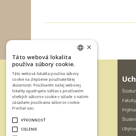
×
Táto webová lokalita
SLOVAK
používa súbory cookie.
ENGLISH
Táto webová lokalita používa súbory
Uch
cookie na zlepšenie používateľskej
skúsenosti. Používaním našej webovej
Štúdiu
lokality vyjadrujete súhlas s používaním
všetkých súborov cookie v súlade s našimi
Fakulty
zásadami používania súborov cookie.
T. G. Masaryka 24
Prečítať viac
Prijíma
960 01 Zvolen
Študen
VÝKONNOSŤ
Slovenská republika
Ubytov
CIELENIE
Tel.: +421-45-520 61 11