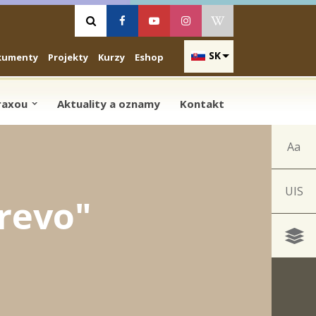
Vyhľadávanie
Facebook
Youtube
Instagram
Wikipedia
SK
kumenty
Projekty
Kurzy
Eshop
praxou
Aktuality a oznamy
Kontakt
Aa
UIS
revo"