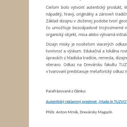
Cieľom bolo vytvoriť autentický produkt,
nápaditý, hravý, originálny a zároveň trad
Základ dizajnu v zloženej podobe tvorí geom
čo umožňuje bezodpadové trojrozmerné nat
organický objekt, misa alebo výtvarná inštal
Dizajn misky je nositeľom viacerých odkazo
tvorivosť a výskum. Edukačná a lokálna rov
úpravách z hľadiska tradície, remesla, dizaj
vtieravo. Odkaz na Drevársku fakultu TUZ
v tvarovaní predstavuje metaforický odkaz na
Parafrázované z článku:
Autentický reklamný predmet „Made in TUZVO
PhDr. Anton Mrník, Drevársky Magazín