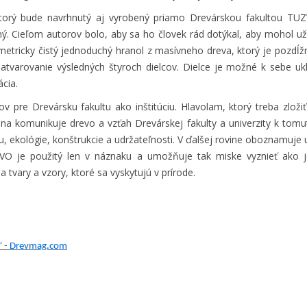
 ktorý bude navrhnutý aj vyrobený priamo Drevárskou fakultou TUZ
ičný. Cieľom autorov bolo, aby sa ho človek rád dotýkal, aby mohol 
etricky čistý jednoduchý hranol z masívneho dreva, ktorý je pozdĺžn
varovanie výsledných štyroch dielcov. Dielce je možné k sebe u
ácia.
v pre Drevársku fakultu ako inštitúciu. Hlavolam, ktorý treba zlož
ina komunikuje drevo a vzťah Drevárskej fakulty a univerzity k to
nu, ekológie, konštrukcie a udržateľnosti. V ďalšej rovine oboznamuje
VO je použitý len v náznaku a umožňuje tak miske vyznieť ako j
 tvary a vzory, ktoré sa vyskytujú v prírode.
“ - Drevmag.com