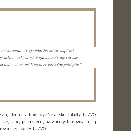
 anizotropia, ale aj vôňa, štruktúra, haptické
rý držíte v rukách má svoju hodnotu nie len ako
ka a hlavolam, pri ktorom sa poriadne potrápite.“
íziu, identitu a hodnoty Drevárskej fakulty TUZVO
kaz, ktorý je jedinečný na viacerých úrovniach. Jej
Drevárskej fakulty TUZVO.