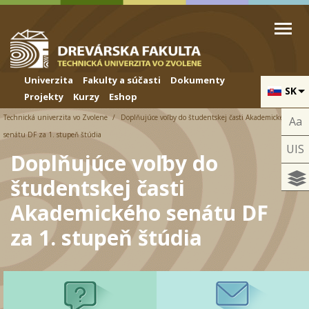
Skip to cookies
Skip to navigation
Skočiť na hlavný obsah
Univerzita
Fakulty a súčasti
Dokumenty
SK
Projekty
Kurzy
Eshop
Technická univerzita vo Zvolene
Doplňujúce voľby do študentskej časti Akademického
Aa
senátu DF za 1. stupeň štúdia
UIS
Doplňujúce voľby do
študentskej časti
Akademického senátu DF
za 1. stupeň štúdia