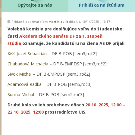
Opýtajte sa nás
Prihláška na štúdium
Pridané používateľom
martin.culik
dňa Ut, 10/14/2025 - 10:17
Volebná komisia pre doplňujúce voľby do študentskej
časti
Akademického senátu DF za 1. stupeň
štúdia
oznamuje, že kandidatúru na člena AS DF prijali:
Kišš Jozef Sebastián
– DF B-POB [sem3,roč2]
Chabadová Michaela
– DF B-EMPDSP [sem3,roč2]
Sivok Michal
– DF B-EMPDSP [sem3,roč2]
Adamcová Radka
– DF B-POB [sem5,roč3]
Surma Michal
– DF B-POB [sem5,roč3]
Druhé kolo volieb prebehnev dňoch
20.10. 2025, 12:00 –
22.10. 2025, 12:00
prostredníctvo UIS.