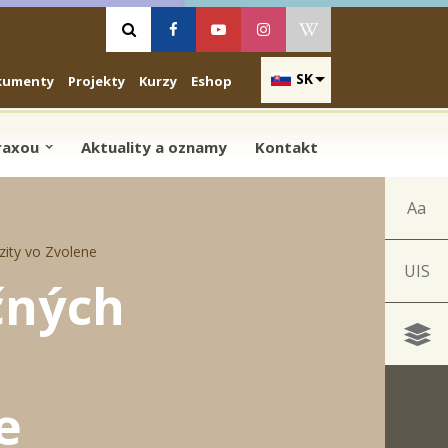
Vyhľadávanie
Facebook
Youtube
Instagram
Wikipedia
SK
kumenty
Projekty
Kurzy
Eshop
praxou
Aktuality a oznamy
Kontakt
Aa
zity vo Zvolene
UIS
čných
e
e