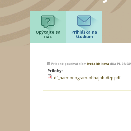
Opýtajte sa
Prihláška na
nás
štúdium
Pridané používateľom
iveta.kisikova
dňa Pi, 08/08/
Prílohy:
df_harmonogram-obhajob-dizp.pdf