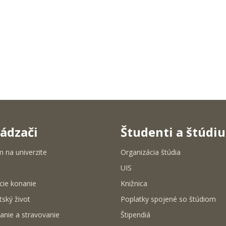
ádzači
Študenti a štúdi
m na univerzite
Organizácia štúdia
UIS
cie konanie
Knižnica
tský život
Poplatky spojené so štúdiom
anie a stravovanie
Štipendiá