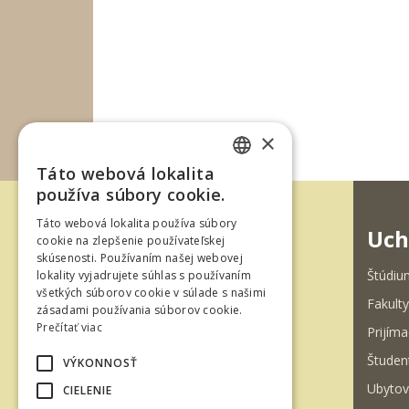
×
Táto webová lokalita
SLOVAK
používa súbory cookie.
ENGLISH
Táto webová lokalita používa súbory
Uch
cookie na zlepšenie používateľskej
skúsenosti. Používaním našej webovej
Štúdiu
lokality vyjadrujete súhlas s používaním
všetkých súborov cookie v súlade s našimi
Fakulty
zásadami používania súborov cookie.
T. G. Masaryka 24
Prečítať viac
Prijíma
960 01 Zvolen
Študen
VÝKONNOSŤ
Slovenská republika
Ubytov
CIELENIE
Tel.: +421-45-520 61 11