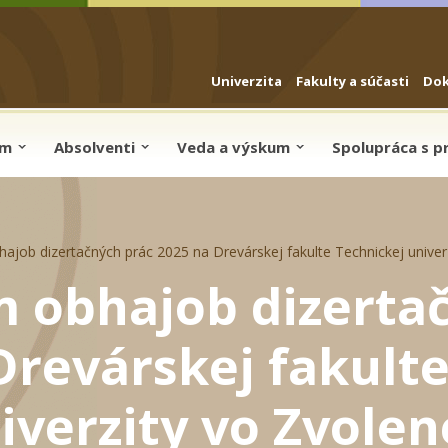
Univerzita
Fakulty a súčasti
Do
um
Absolventi
Veda a výskum
Spolupráca s 
ob dizertačných prác 2025 na Drevárskej fakulte Technickej univer
obhajob dizerta
Drevárskej fakult
iverzity vo Zvolen