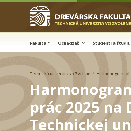
Skip to cookies
Skip to navigation
Skočiť na hlavný obsah
Fakulta
Uchádzači
Študenti a štúdi
Technická univerzita vo Zvolene
Harmonogram obhaj
Harmonogram 
prác 2025 na 
Technickej un