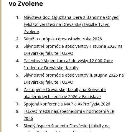
vo Zvolene
Návšteva doc. Oğuzhana Dera z Bandırma Onyedi
Eylül Üniversitesi na Drevárskej fakulte TU vo
Zvolene
Súťaž o európsku drevostavbu roka 2026
Slávnostné promócie absolventov I. stupňa 2026 na
Drevárskej fakulte TUZVO
Talentové štipendium až do výšky 12 000 € pre
študentov Drevárskej fakulty
Slávnostné promócie absolventov II. stupňa 2026 na
Drevárskej fakulte TUZVO
Zastúpenie Drevárskej fakulty na Konvente
akademických senátov 2026 v Bratislave
Spojená konferencia MAP a AkProFyzIA 2026
TUZVO medzi najúspešnejšími v hodnotení VER
2026
Skvelý úspech študenta Drevárskej fakulty na