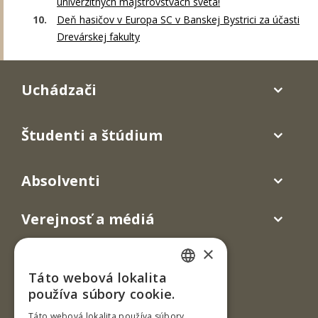
univerzitných majstrovstvách sveta!
Deň hasičov v Europa SC v Banskej Bystrici za účasti
Drevárskej fakulty
Uchádzači
Študenti a štúdium
Absolventi
Verejnosť a médiá
×
Táto webová lokalita
SLOVAK
používa súbory cookie.
ENGLISH
Táto webová lokalita používa súbory