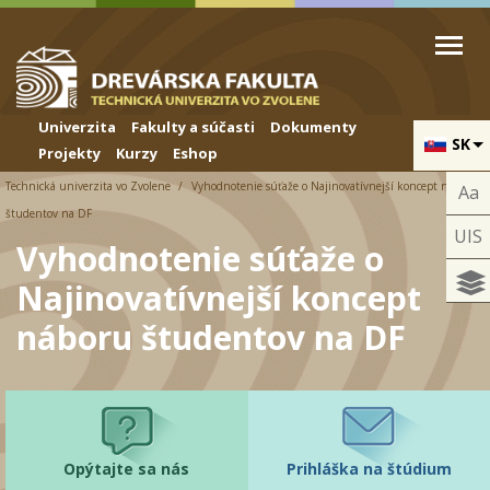
Skip to cookies
Skip to navigation
Skočiť na hlavný obsah
Univerzita
Fakulty a súčasti
Dokumenty
SK
Projekty
Kurzy
Eshop
Technická univerzita vo Zvolene
Vyhodnotenie súťaže o Najinovatívnejší koncept náboru
Aa
študentov na DF
UIS
Vyhodnotenie súťaže o
Najinovatívnejší koncept
náboru študentov na DF
Opýtajte sa nás
Prihláška na štúdium