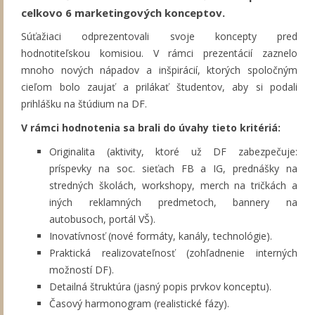
celkovo 6 marketingových konceptov.
Súťažiaci odprezentovali svoje koncepty pred
hodnotiteľskou komisiou. V rámci prezentácií zaznelo
mnoho nových nápadov a inšpirácií, ktorých spoločným
cieľom bolo zaujať a prilákať študentov, aby si podali
prihlášku na štúdium na DF.
V rámci hodnotenia sa brali do úvahy tieto kritériá:
Originalita (aktivity, ktoré už DF zabezpečuje:
príspevky na soc. sieťach FB a IG, prednášky na
stredných školách, workshopy, merch na tričkách a
iných reklamných predmetoch, bannery na
autobusoch, portál VŠ).
Inovatívnosť (nové formáty, kanály, technológie).
Praktická realizovateľnosť (zohľadnenie interných
možností DF).
Detailná štruktúra (jasný popis prvkov konceptu).
Časový harmonogram (realistické fázy).