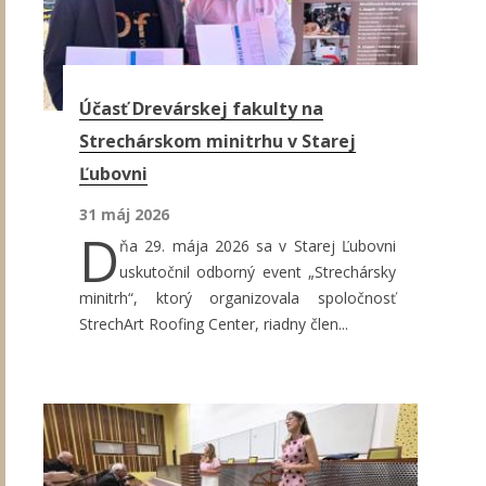
Účasť Drevárskej fakulty na
Strechárskom minitrhu v Starej
Ľubovni
31 máj 2026
D
ňa 29. mája 2026 sa v Starej Ľubovni
uskutočnil odborný event „Strechársky
minitrh“, ktorý organizovala spoločnosť
StrechArt Roofing Center, riadny člen...