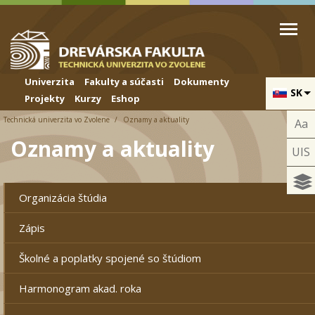
Skip to cookies
Skip to navigation
Skočiť na hlavný obsah
Univerzita
Fakulty a súčasti
Dokumenty
SK
Projekty
Kurzy
Eshop
Technická univerzita vo Zvolene
Oznamy a aktuality
Aa
Oznamy a aktuality
UIS
Organizácia štúdia
Zápis
Školné a poplatky spojené so štúdiom
Harmonogram akad. roka