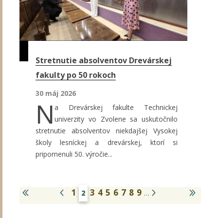
Stretnutie absolventov Drevárskej
fakulty po 50 rokoch
30 máj 2026
N
a Drevárskej fakulte Technickej
univerzity vo Zvolene sa uskutočnilo
stretnutie absolventov niekdajšej Vysokej
školy lesníckej a drevárskej, ktorí si
pripomenuli 50. výročie...
1
3
4
5
6
7
8
9
2
…