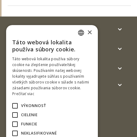
Uchádzači
×
Táto webová lokalita
SLOVAK
Študenti a štúdium
používa súbory cookie.
ENGLISH
Táto webová lokalita používa súbory
cookie na zlepšenie používateľskej
Absolventi
skúsenosti. Používaním našej webovej
lokality vyjadrujete súhlas s používaním
všetkých súborov cookie v súlade s našimi
Verejnosť a médiá
zásadami používania súborov cookie.
Prečítať viac
VÝKONNOSŤ
CIELENIE
FUNKCIE
NEKLASIFIKOVANÉ