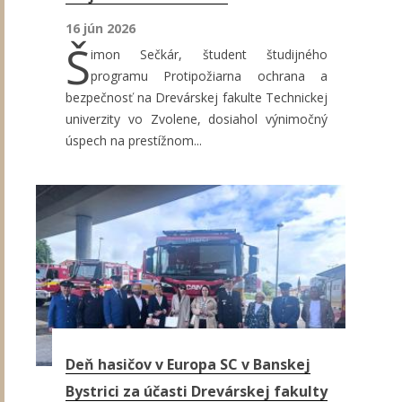
16 jún 2026
Š
imon Sečkár, študent študijného
programu Protipožiarna ochrana a
bezpečnosť na Drevárskej fakulte Technickej
univerzity vo Zvolene, dosiahol výnimočný
úspech na prestížnom...
Deň hasičov v Europa SC v Banskej
Bystrici za účasti Drevárskej fakulty