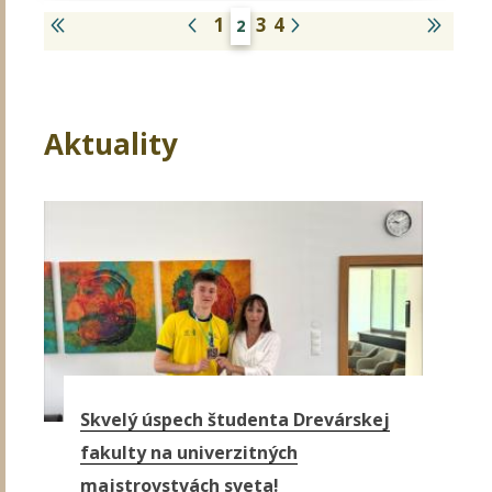
1
3
4
2
Aktuality
Stránky
Skvelý úspech študenta Drevárskej
fakulty na univerzitných
majstrovstvách sveta!