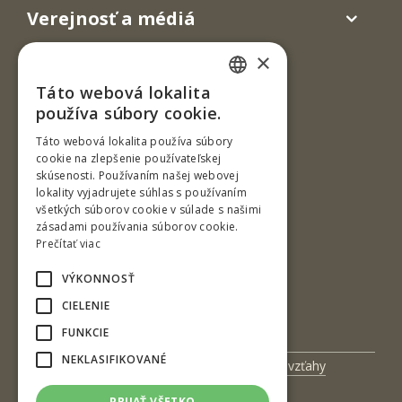
Verejnosť a médiá
×
Táto webová lokalita
SLOVAK
používa súbory cookie.
ENGLISH
Táto webová lokalita používa súbory
cookie na zlepšenie používateľskej
skúsenosti. Používaním našej webovej
T. G. Masaryka 24
lokality vyjadrujete súhlas s používaním
všetkých súborov cookie v súlade s našimi
960 01 Zvolen
zásadami používania súborov cookie.
Slovenská republika
Prečítať viac
Tel.: +421-45-520 61 11
VÝKONNOSŤ
Fax: +421-45-533 00 27
CIELENIE
e-mail: info@tuzvo.sk
FUNKCIE
NEKLASIFIKOVANÉ
Univerzitný magazín
Medzinárodné vzťahy
Veda a výskum
Zamestnanci
PRIJAŤ VŠETKO