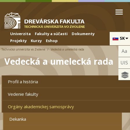
Skip to cookies
Skip to navigation
Skočiť na hlavný obsah
Univerzita
Fakulty a súčasti
Dokumenty
SK
Projekty
Kurzy
Eshop
Technická univerzita vo Zvolene
Vedecká a umelecká rada
Aa
Vedecká a umelecká rada
UIS
Profil a história
Vedenie fakulty
Orgány akademickej samosprávy
Dekanka