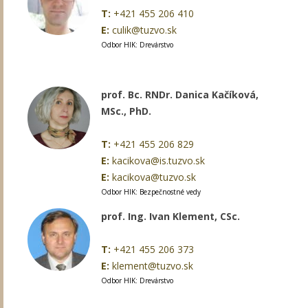
T:
+421 455 206 410
E:
culik@tuzvo.sk
Odbor HIK: Drevárstvo
prof. Bc. RNDr. Danica Kačíková,
MSc., PhD.
T:
+421 455 206 829
E:
kacikova@is.tuzvo.sk
E:
kacikova@tuzvo.sk
Odbor HIK: Bezpečnostné vedy
prof. Ing. Ivan Klement, CSc.
T:
+421 455 206 373
E:
klement@tuzvo.sk
Odbor HIK: Drevárstvo