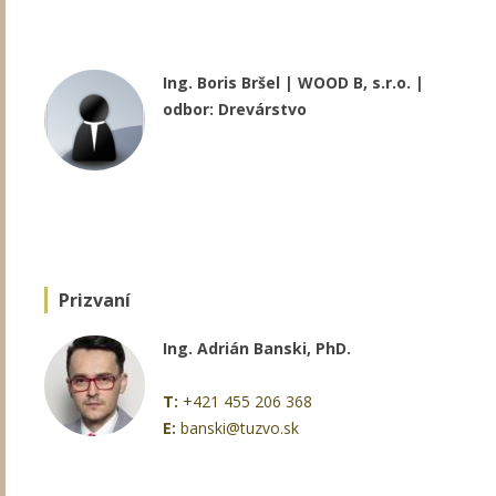
Ing. Boris Bršel | WOOD B, s.r.o. |
odbor: Drevárstvo
Prizvaní
Ing. Adrián Banski, PhD.
T:
+421 455 206 368
E:
banski@tuzvo.sk