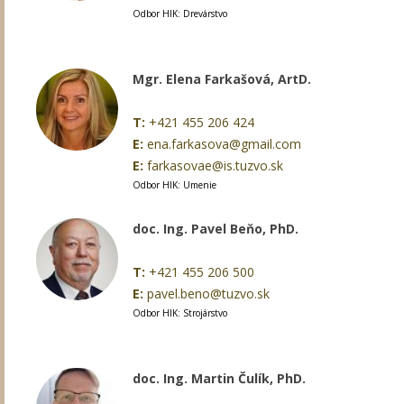
Odbor HIK: Drevárstvo
Mgr. Elena Farkašová, ArtD.
T:
+421 455 206 424
E:
ena.farkasova@gmail.com
E:
farkasovae@is.tuzvo.sk
Odbor HIK: Umenie
doc. Ing. Pavel Beňo, PhD.
T:
+421 455 206 500
E:
pavel.beno@tuzvo.sk
Odbor HIK: Strojárstvo
doc. Ing. Martin Čulík, PhD.