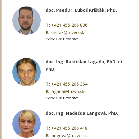
doc. PaedDr. Ľuboš Krišťák, PhD.
T:
+421 455 206 836
E:
kristak@tuzvo.sk
Odbor HIK: Drevárstvo
doc. Ing. Rastislav Lagaňa, PhD. et
PhD.
T:
+421 455 206 364
E:
lagana@tuzvo.sk
Odbor HIK: Drevárstvo
doc. Ing. Nadežda Langová, PhD.
T:
+421 455 206 418
E:
langova@tuzvo.sk