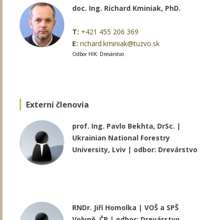
doc. Ing. Richard Kminiak, PhD.
T:
+421 455 206 369
E:
richard.kminiak@tuzvo.sk
Odbor HIK: Drevárstvo
Externí členovia
prof. Ing. Pavlo Bekhta, DrSc. |
Ukrainian National Forestry
University, Lviv | odbor: Drevárstvo
RNDr. Jiří Homolka | VOŠ a SPŠ
Volyně, ČR | odbor: Drevárstvo