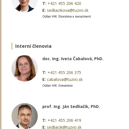
T:
+421 455 206 420
E:
sedliacikova@tuzvo.sk
Odbor HIK: Ekonómia a manažment
Interní členovia
doc. Ing. Iveta Čabalová, PhD.
T:
+421 455 206 375
E:
cabalova@tuzvo.sk
Odbor HIK: Drevárstvo
prof. Ing. Ján Sedliačik, PhD.
T:
+421 455 206 419
E:
sedliacik@tuzvo.sk