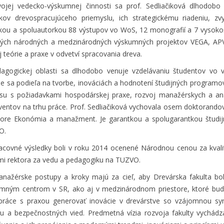
ojej vedecko-výskumnej činnosti sa prof. Sedliačiková dlhodo
kov drevospracujúceho priemyslu, ich strategickému riadeniu, zv
kou a spoluautorkou 88 výstupov vo WoS, 12 monografií a 7 vysokoš
rých národných a medzinárodných výskumných projektov VEGA, APV
j teórie a praxe v odvetví spracovania dreva.
agogickej oblasti sa dlhodobo venuje vzdelávaniu študentov vo v
ne sa podieľa na tvorbe, inováciách a hodnotení študijných programo
su s požiadavkami hospodárskej praxe, rozvoj manažérskych a anal
ventov na trhu práce. Prof. Sedliačiková vychovala osem doktorandov
ore Ekonómia a manažment. Je garantkou a spolugarantkou študijnýc
O.
racovné výsledky boli v roku 2014 ocenené Národnou cenou za kvalit
i rektora za vedu a pedagogiku na TUZVO.
anažérske postupy a kroky majú za cieľ, aby Drevárska fakulta b
mným centrom v SR, ako aj v medzinárodnom priestore, ktoré bude 
práce s praxou generovať inovácie v drevárstve so vzájomnou s
nu a bezpečnostných vied. Predmetná vízia rozvoja fakulty vychád