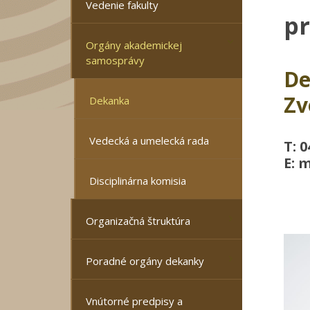
Vedenie fakulty
pr
Orgány akademickej
samosprávy
De
Zv
Dekanka
Vedecká a umelecká rada
T: 
E: 
Disciplinárna komisia
Organizačná štruktúra
Poradné orgány dekanky
Vnútorné predpisy a