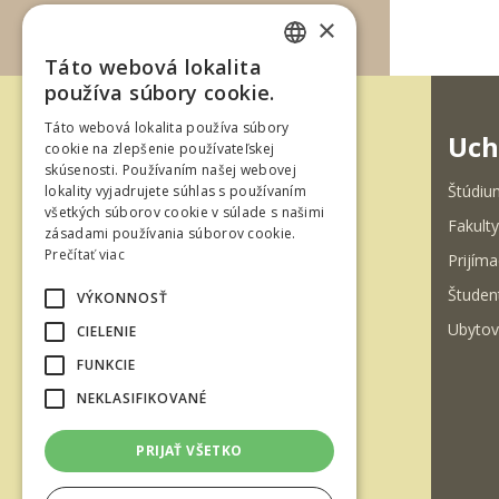
×
Táto webová lokalita
SLOVAK
používa súbory cookie.
ENGLISH
Táto webová lokalita používa súbory
Uch
cookie na zlepšenie používateľskej
skúsenosti. Používaním našej webovej
Štúdiu
lokality vyjadrujete súhlas s používaním
všetkých súborov cookie v súlade s našimi
Fakulty
zásadami používania súborov cookie.
T. G. Masaryka 24
Prečítať viac
Prijíma
960 01 Zvolen
Študen
VÝKONNOSŤ
Slovenská republika
Ubytov
CIELENIE
Tel.: +421-45-520 61 11
FUNKCIE
Fax: +421-45-533 00 27
NEKLASIFIKOVANÉ
e-mail: info@tuzvo.sk
PRIJAŤ VŠETKO