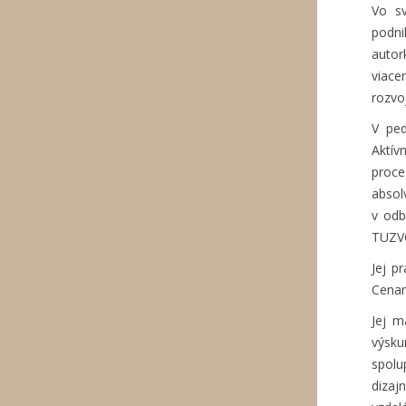
Vo sv
podni
autor
viace
rozvo
V ped
Aktív
proce
absol
v odb
TUZV
Jej p
Cenam
Jej m
výsku
spolu
dizaj