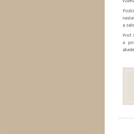
vzdel
Pozíc
nasta
a zal
Prof.
a po
akade