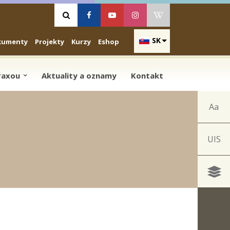
Vyhľadávanie
Facebook
Youtube
Instagram
Wikipedia
SK
kumenty
Projekty
Kurzy
Eshop
praxou
Aktuality a oznamy
Kontakt
Aa
UIS