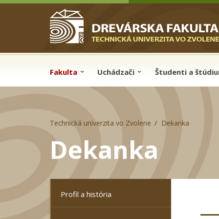
Skip to cookies
Skip to navigation
Skočiť na hlavný obsah
Fakulta
Uchádzači
Študenti a štúdi
Technická univerzita vo Zvolene
Dekanka
Dekanka
Profil a história