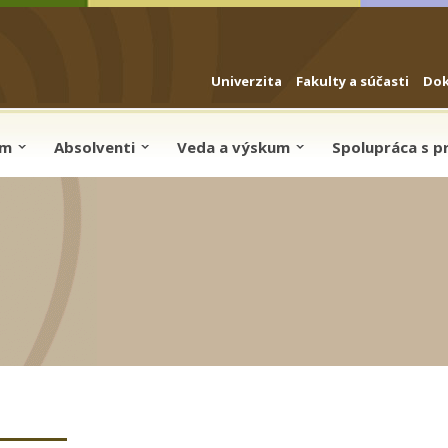
Univerzita
Fakulty a súčasti
Do
um
Absolventi
Veda a výskum
Spolupráca s 