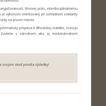
držateľnosti.
angažovanosti, tímovej práci, interdisciplinárnemu
 je výkonovo orientovaný pri zohľadnení solidarity
 vždy na prvom mieste.
stematicky prispieva k dlhodobej stabilite, rozvoju
y vo Zvolene v národnom ako aj medzinárodnom
svojom okolí prináša výsledky!