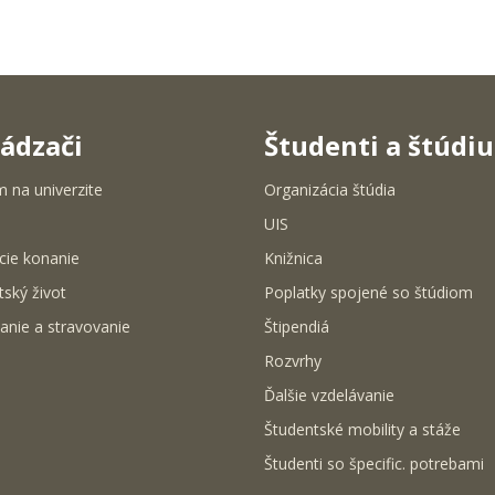
ádzači
Študenti a štúdi
m na univerzite
Organizácia štúdia
UIS
cie konanie
Knižnica
tský život
Poplatky spojené so štúdiom
anie a stravovanie
Štipendiá
Rozvrhy
Ďalšie vzdelávanie
Študentské mobility a stáže
Študenti so špecific. potrebami