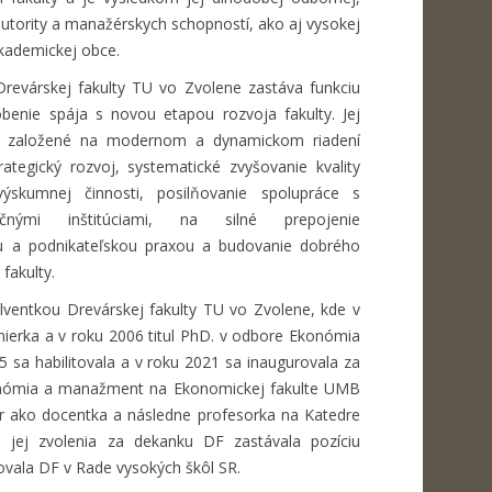
utority a manažérskych schopností, ako aj vysokej
akademickej obce.
 Drevárskej fakulty TU vo Zvolene zastáva funkciu
benie spája s novou etapou rozvoja fakulty. Jej
i sú založené na modernom a dynamickom riadení
ategický rozvoj, systematické zvyšovanie kvality
výskumnej činnosti, posilňovanie spolupráce s
nými inštitúciami, na silné prepojenie
u a podnikateľskou praxou a budovanie dobrého
fakulty.
olventkou Drevárskej fakulty TU vo Zvolene, kde v
žinierka a v roku 2006 titul PhD. v odbore Ekonómia
 sa habilitovala a v roku 2021 sa inaugurovala za
onómia a manažment na Ekonomickej fakulte UMB
ôr ako docentka a následne profesorka na Katedre
ej zvolenia za dekanku DF zastávala pozíciu
vala DF v Rade vysokých škôl SR.