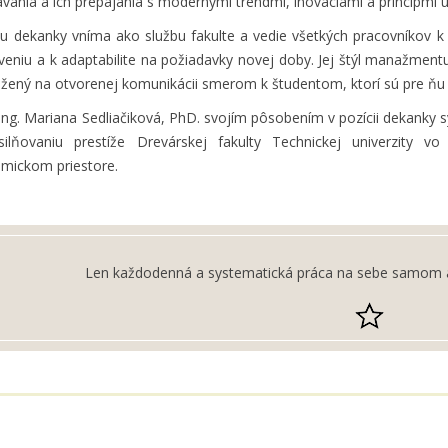
ávania a ich prepájania s modernými trendmi, inováciami a princípmi u
iu dekanky vníma ako službu fakulte a vedie všetkých pracovníkov k 
veniu a k adaptabilite na požiadavky novej doby. Jej štýl manažmentu
ožený na otvorenej komunikácii smerom k študentom, ktorí sú pre ňu
 Ing. Mariana Sedliačiková, PhD. svojím pôsobením v pozícii dekanky sy
silňovaniu prestíže Drevárskej fakulty Technickej univerzit
mickom priestore.
Len každodenná a systematická práca na sebe samom a 