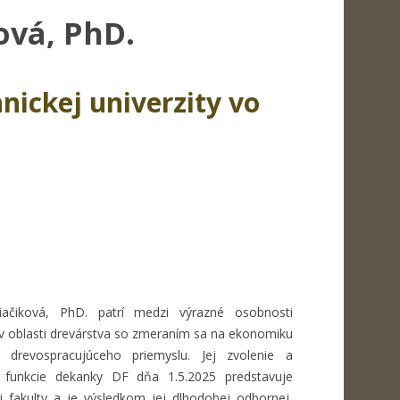
ová, PhD.
nickej univerzity vo
liačiková, PhD. patrí medzi výrazné osobnosti
v oblasti drevárstva so zmeraním sa na ekonomiku
drevospracujúceho priemyslu. Jej zvolenie a
funkcie dekanky DF dňa 1.5.2025 predstavuje
ii fakulty a je výsledkom jej dlhodobej odbornej,