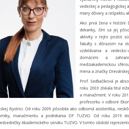
vedeckej a pedagogickej a
miery dôvery a rešpektu 
Ako prvá žena v histórii
dekanky, čím sa jej pôso
aktivity v tejto pozíci
fakulty s dôrazom na str
vzdelávania a vedecko-
domácimi a zahranič
medziakademickou sféro
mena a značky Drevárskej 
Prof. Sedliačiková je abs
roku 2003 získala titul in
a manažment. V roku 2015
profesorku v odbore Ek
skej Bystrici. Od roku 2009 pôsobila ako odborná asistentka, nesk
omiky, manažmentu a podnikania DF TUZVO. Od roku 2019 do j
edsedníčky Akademického senátu TUZVO. V tomto období reprezento