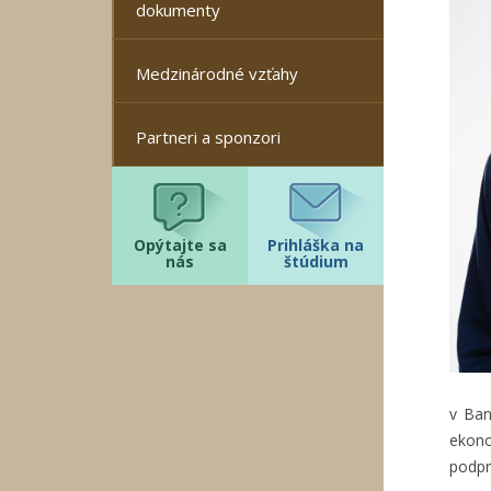
dokumenty
Medzinárodné vzťahy
Partneri a sponzori
Opýtajte sa
Prihláška na
nás
štúdium
v Ban
ekon
podpr