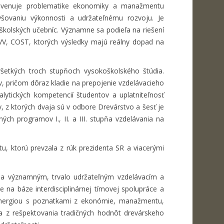
bo venuje problematike ekonomiky a manažmentu
yšovaniu výkonnosti a udržateľnému rozvoju. Je
kolských učebníc. Významne sa podieľa na riešení
V, COST, ktorých výsledky majú reálny dopad na
šetkých troch stupňoch vysokoškolského štúdia.
v, pričom dôraz kladie na prepojenie vzdelávacieho
ytických kompetencií študentov a uplatniteľnosť
, z ktorých dvaja sú v odbore Drevárstvo a šesť je
h programov I., II. a III. stupňa vzdelávania na
u, ktorú prevzala z rúk prezidenta SR a viacerými
ola významným, trvalo udržateľným vzdelávacím a
na báze interdisciplinárnej tímovej spolupráce a
ynergiou s poznatkami z ekonómie, manažmentu,
za z rešpektovania tradičných hodnôt drevárskeho