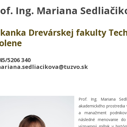
of. Ing. Mariana Sedliačik
kanka Drevárskej fakulty Tech
olene
045/5206 340
mariana.sedliacikova@tuzvo.sk
Prof. Ing. Mariana Sed
akademického prostredia 
a manažment podnikov 
následné menovanie do 
významný míľnik v histór